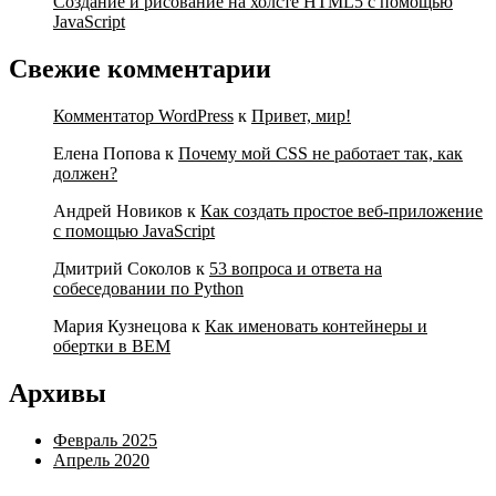
Создание и рисование на холсте HTML5 с помощью
JavaScript
Свежие комментарии
Комментатор WordPress
к
Привет, мир!
Елена Попова
к
Почему мой CSS не работает так, как
должен?
Андрей Новиков
к
Как создать простое веб-приложение
с помощью JavaScript
Дмитрий Соколов
к
53 вопроса и ответа на
собеседовании по Python
Мария Кузнецова
к
Как именовать контейнеры и
обертки в BEM
Архивы
Февраль 2025
Апрель 2020