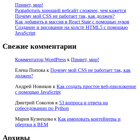
Привет, мир!
Разработать хороший вебсайт сложнее, чем кажется
Почему мой CSS не работает так, как должен?
Как добавить в массив в React State с помощью хуков
Создание и рисование на холсте HTML5 с помощью
JavaScript
Свежие комментарии
Комментатор WordPress
к
Привет, мир!
Елена Попова
к
Почему мой CSS не работает так, как
должен?
Андрей Новиков
к
Как создать простое веб-приложение
с помощью JavaScript
Дмитрий Соколов
к
53 вопроса и ответа на
собеседовании по Python
Мария Кузнецова
к
Как именовать контейнеры и
обертки в BEM
Архивы