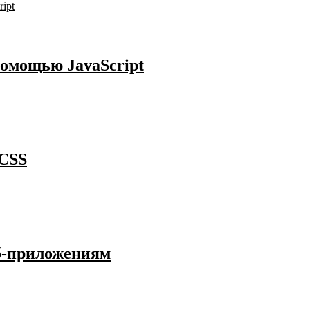
помощью JavaScript
 CSS
б-приложениям