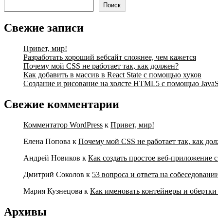
Поиск
Свежие записи
Привет, мир!
Разработать хороший вебсайт сложнее, чем кажется
Почему мой CSS не работает так, как должен?
Как добавить в массив в React State с помощью хуков
Создание и рисование на холсте HTML5 с помощью JavaSc
Свежие комментарии
Комментатор WordPress
к
Привет, мир!
Елена Попова
к
Почему мой CSS не работает так, как до
Андрей Новиков
к
Как создать простое веб-приложение с
Дмитрий Соколов
к
53 вопроса и ответа на собеседовани
Мария Кузнецова
к
Как именовать контейнеры и обертк
Архивы