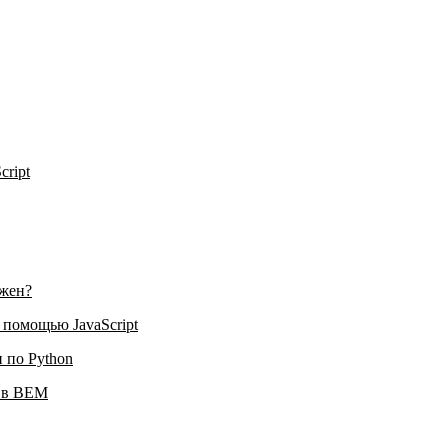
ript
лжен?
 помощью JavaScript
и по Python
и в BEM