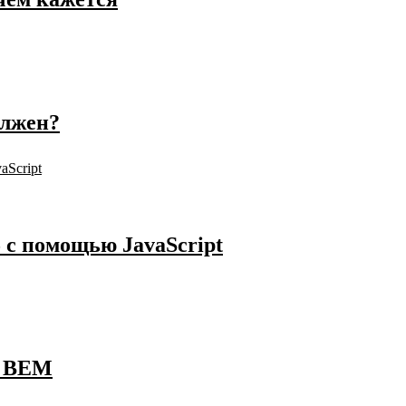
олжен?
 с помощью JavaScript
в BEM